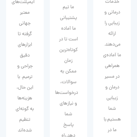
خدمات
ایمپلنت‌های
ما تیم
درمانی و
معتبر
پشتیبانی
زیبایی را
جهانی
ما آماده
ارائه
گرفته تا
است تا در
می‌دهند.
ابزارهای
کوتاه‌ترین
ما آماده‌ی
دقیق
زمان
همراهی
جراحی و
ممکن به
در مسیر
ترمیم. با
سوالات،
درمان و
این حال،
درخواست‌ها
زیبایی‌
هزینه‌ها
و نیازهای
شما
به گونه‌ای
شما
هستیم.با
تنظیم
پاسخ
ما در
شده‌اند
دهد.راه