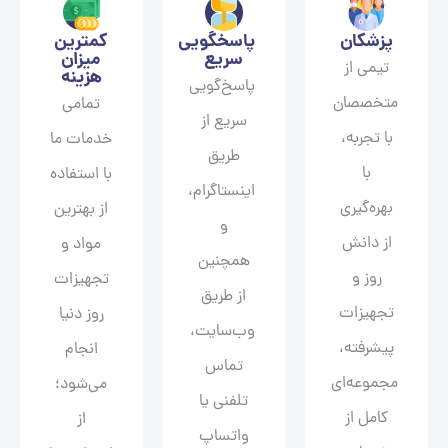
پزشکان
پاسخگویی
کمترین
سریع
میزان
تیمی از
هزینه
پاسخ‌گویی
متخصصان
تمامی
سریع از
با تجربه،
خدمات ما
طریق
با
با استفاده
اینستاگرام،
بهره‌گیری
از بهترین
و
از دانش
مواد و
همچنین
روز و
تجهیزات
از طریق
تجهیزات
روز دنیا
وب‌سایت،
پیشرفته،
انجام
تماس
مجموعه‌ای
می‌شود؛
تلفنی یا
کامل از
از
واتساپ