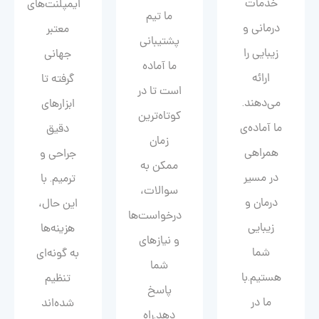
خدمات
ایمپلنت‌های
ما تیم
درمانی و
معتبر
پشتیبانی
زیبایی را
جهانی
ما آماده
ارائه
گرفته تا
است تا در
می‌دهند.
ابزارهای
کوتاه‌ترین
ما آماده‌ی
دقیق
زمان
همراهی
جراحی و
ممکن به
در مسیر
ترمیم. با
سوالات،
درمان و
این حال،
درخواست‌ها
زیبایی‌
هزینه‌ها
و نیازهای
شما
به گونه‌ای
شما
هستیم.با
تنظیم
پاسخ
ما در
شده‌اند
دهد.راه