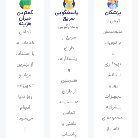
پزشکان
پاسخگویی
کمترین
سریع
میزان
تیمی از
هزینه
پاسخ‌گویی
متخصصان
تمامی
سریع از
با تجربه،
خدمات ما
طریق
با
با استفاده
اینستاگرام،
بهره‌گیری
از بهترین
و
از دانش
مواد و
همچنین
روز و
تجهیزات
از طریق
تجهیزات
روز دنیا
وب‌سایت،
پیشرفته،
انجام
تماس
مجموعه‌ای
می‌شود؛
تلفنی یا
کامل از
از
واتساپ