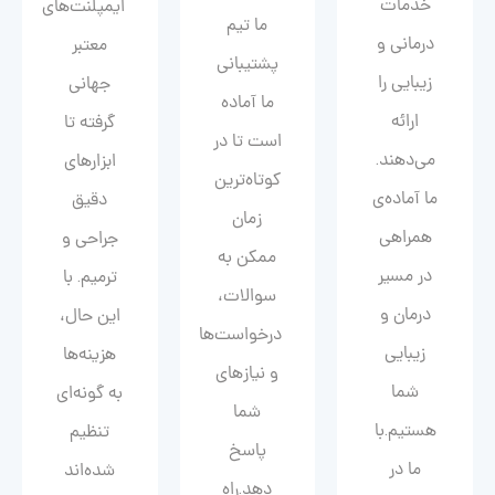
خدمات
ایمپلنت‌های
ما تیم
درمانی و
معتبر
پشتیبانی
زیبایی را
جهانی
ما آماده
ارائه
گرفته تا
است تا در
می‌دهند.
ابزارهای
کوتاه‌ترین
ما آماده‌ی
دقیق
زمان
همراهی
جراحی و
ممکن به
در مسیر
ترمیم. با
سوالات،
درمان و
این حال،
درخواست‌ها
زیبایی‌
هزینه‌ها
و نیازهای
شما
به گونه‌ای
شما
هستیم.با
تنظیم
پاسخ
ما در
شده‌اند
دهد.راه