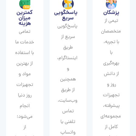
پزشکان
پاسخگویی
کمترین
سریع
میزان
تیمی از
هزینه
پاسخ‌گویی
متخصصان
تمامی
سریع از
با تجربه،
خدمات ما
طریق
با
با استفاده
اینستاگرام،
بهره‌گیری
از بهترین
و
از دانش
مواد و
همچنین
روز و
تجهیزات
از طریق
تجهیزات
روز دنیا
وب‌سایت،
پیشرفته،
انجام
تماس
مجموعه‌ای
می‌شود؛
تلفنی یا
کامل از
از
واتساپ