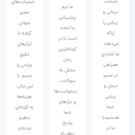
خدمات
ایمپلنت‌های
ما تیم
درمانی و
معتبر
پشتیبانی
زیبایی را
جهانی
ما آماده
ارائه
گرفته تا
است تا در
می‌دهند.
ابزارهای
کوتاه‌ترین
ما آماده‌ی
دقیق
زمان
همراهی
جراحی و
ممکن به
در مسیر
ترمیم. با
سوالات،
درمان و
این حال،
درخواست‌ها
زیبایی‌
هزینه‌ها
و نیازهای
شما
به گونه‌ای
شما
هستیم.با
تنظیم
پاسخ
ما در
شده‌اند
دهد.راه