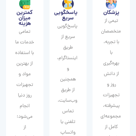
پزشکان
پاسخگویی
کمترین
سریع
میزان
تیمی از
هزینه
پاسخ‌گویی
متخصصان
تمامی
سریع از
با تجربه،
خدمات ما
طریق
با
با استفاده
اینستاگرام،
بهره‌گیری
از بهترین
و
از دانش
مواد و
همچنین
روز و
تجهیزات
از طریق
تجهیزات
روز دنیا
وب‌سایت،
پیشرفته،
انجام
تماس
مجموعه‌ای
می‌شود؛
تلفنی یا
کامل از
از
واتساپ