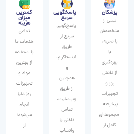
پزشکان
پاسخگویی
کمترین
سریع
میزان
تیمی از
هزینه
پاسخ‌گویی
متخصصان
تمامی
سریع از
با تجربه،
خدمات ما
طریق
با
با استفاده
اینستاگرام،
بهره‌گیری
از بهترین
و
از دانش
مواد و
همچنین
روز و
تجهیزات
از طریق
تجهیزات
روز دنیا
وب‌سایت،
پیشرفته،
انجام
تماس
مجموعه‌ای
می‌شود؛
تلفنی یا
کامل از
از
واتساپ