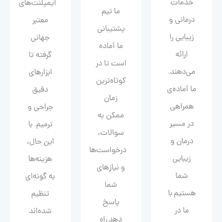
خدمات
ایمپلنت‌های
ما تیم
درمانی و
معتبر
پشتیبانی
زیبایی را
جهانی
ما آماده
ارائه
گرفته تا
است تا در
می‌دهند.
ابزارهای
کوتاه‌ترین
ما آماده‌ی
دقیق
زمان
همراهی
جراحی و
ممکن به
در مسیر
ترمیم. با
سوالات،
درمان و
این حال،
درخواست‌ها
زیبایی‌
هزینه‌ها
و نیازهای
شما
به گونه‌ای
شما
هستیم.با
تنظیم
پاسخ
ما در
شده‌اند
دهد.راه