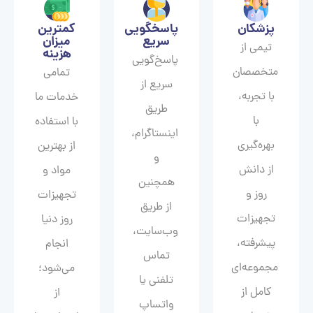
پزشکان
پاسخگویی
کمترین
سریع
میزان
تیمی از
هزینه
پاسخ‌گویی
متخصصان
تمامی
سریع از
با تجربه،
خدمات ما
طریق
با
با استفاده
اینستاگرام،
بهره‌گیری
از بهترین
و
از دانش
مواد و
همچنین
روز و
تجهیزات
از طریق
تجهیزات
روز دنیا
وب‌سایت،
پیشرفته،
انجام
تماس
مجموعه‌ای
می‌شود؛
تلفنی یا
کامل از
از
واتساپ