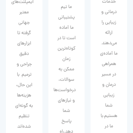
خدمات
ایمپلنت‌های
ما تیم
درمانی و
معتبر
پشتیبانی
زیبایی را
جهانی
ما آماده
ارائه
گرفته تا
است تا در
می‌دهند.
ابزارهای
کوتاه‌ترین
ما آماده‌ی
دقیق
زمان
همراهی
جراحی و
ممکن به
در مسیر
ترمیم. با
سوالات،
درمان و
این حال،
درخواست‌ها
زیبایی‌
هزینه‌ها
و نیازهای
شما
به گونه‌ای
شما
هستیم.با
تنظیم
پاسخ
ما در
شده‌اند
دهد.راه