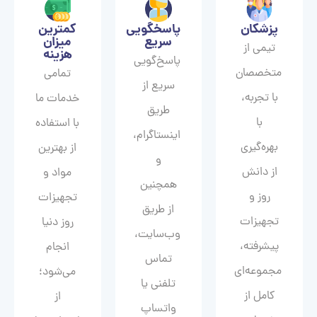
پزشکان
پاسخگویی
کمترین
سریع
میزان
تیمی از
هزینه
پاسخ‌گویی
متخصصان
تمامی
سریع از
با تجربه،
خدمات ما
طریق
با
با استفاده
اینستاگرام،
بهره‌گیری
از بهترین
و
از دانش
مواد و
همچنین
روز و
تجهیزات
از طریق
تجهیزات
روز دنیا
وب‌سایت،
پیشرفته،
انجام
تماس
مجموعه‌ای
می‌شود؛
تلفنی یا
کامل از
از
واتساپ