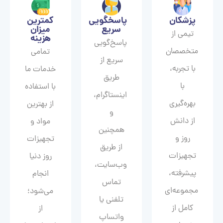
پزشکان
پاسخگویی
کمترین
سریع
میزان
تیمی از
هزینه
پاسخ‌گویی
متخصصان
تمامی
سریع از
با تجربه،
خدمات ما
طریق
با
با استفاده
اینستاگرام،
بهره‌گیری
از بهترین
و
از دانش
مواد و
همچنین
روز و
تجهیزات
از طریق
تجهیزات
روز دنیا
وب‌سایت،
پیشرفته،
انجام
تماس
مجموعه‌ای
می‌شود؛
تلفنی یا
کامل از
از
واتساپ