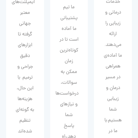
خدمات
ایمپلنت‌های
ما تیم
درمانی و
معتبر
پشتیبانی
زیبایی را
جهانی
ما آماده
ارائه
گرفته تا
است تا در
می‌دهند.
ابزارهای
کوتاه‌ترین
ما آماده‌ی
دقیق
زمان
همراهی
جراحی و
ممکن به
در مسیر
ترمیم. با
سوالات،
درمان و
این حال،
درخواست‌ها
زیبایی‌
هزینه‌ها
و نیازهای
شما
به گونه‌ای
شما
هستیم.با
تنظیم
پاسخ
ما در
شده‌اند
دهد.راه