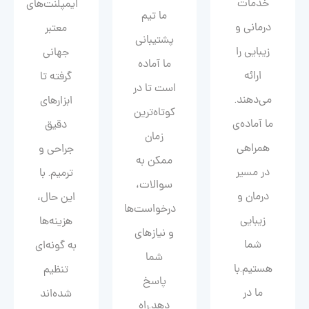
خدمات
ایمپلنت‌های
ما تیم
درمانی و
معتبر
پشتیبانی
زیبایی را
جهانی
ما آماده
ارائه
گرفته تا
است تا در
می‌دهند.
ابزارهای
کوتاه‌ترین
ما آماده‌ی
دقیق
زمان
همراهی
جراحی و
ممکن به
در مسیر
ترمیم. با
سوالات،
درمان و
این حال،
درخواست‌ها
زیبایی‌
هزینه‌ها
و نیازهای
شما
به گونه‌ای
شما
هستیم.با
تنظیم
پاسخ
ما در
شده‌اند
دهد.راه