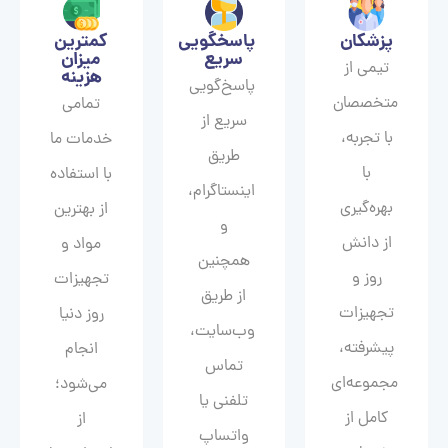
پزشکان
پاسخگویی
کمترین
سریع
میزان
تیمی از
هزینه
پاسخ‌گویی
متخصصان
تمامی
سریع از
با تجربه،
خدمات ما
طریق
با
با استفاده
اینستاگرام،
بهره‌گیری
از بهترین
و
از دانش
مواد و
همچنین
روز و
تجهیزات
از طریق
تجهیزات
روز دنیا
وب‌سایت،
پیشرفته،
انجام
تماس
مجموعه‌ای
می‌شود؛
تلفنی یا
کامل از
از
واتساپ