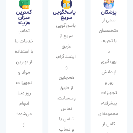
پزشکان
پاسخگویی
کمترین
سریع
میزان
تیمی از
هزینه
پاسخ‌گویی
متخصصان
تمامی
سریع از
با تجربه،
خدمات ما
طریق
با
با استفاده
اینستاگرام،
بهره‌گیری
از بهترین
و
از دانش
مواد و
همچنین
روز و
تجهیزات
از طریق
تجهیزات
روز دنیا
وب‌سایت،
پیشرفته،
انجام
تماس
مجموعه‌ای
می‌شود؛
تلفنی یا
کامل از
از
واتساپ