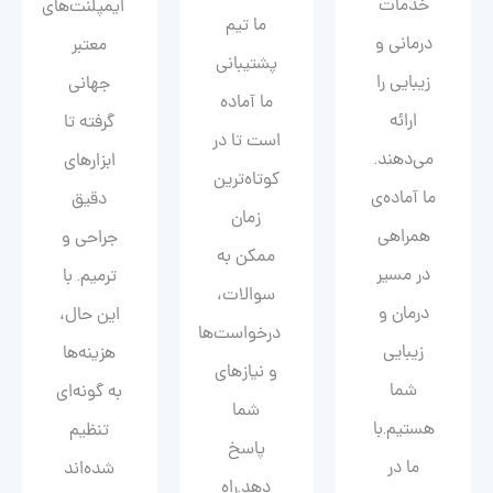
خدمات
ایمپلنت‌های
ما تیم
درمانی و
معتبر
پشتیبانی
زیبایی را
جهانی
ما آماده
ارائه
گرفته تا
است تا در
می‌دهند.
ابزارهای
کوتاه‌ترین
ما آماده‌ی
دقیق
زمان
همراهی
جراحی و
ممکن به
در مسیر
ترمیم. با
سوالات،
درمان و
این حال،
درخواست‌ها
زیبایی‌
هزینه‌ها
و نیازهای
شما
به گونه‌ای
شما
هستیم.با
تنظیم
پاسخ
ما در
شده‌اند
دهد.راه