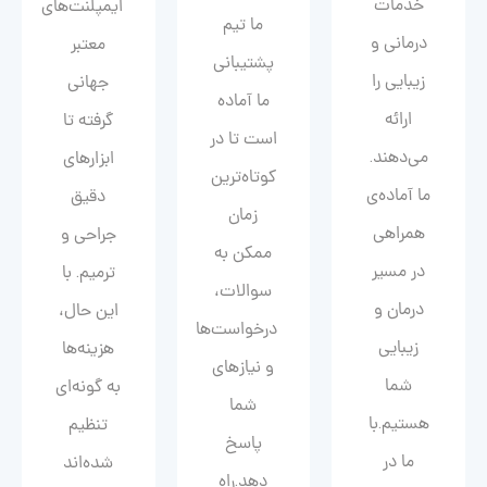
خدمات
ایمپلنت‌های
ما تیم
درمانی و
معتبر
پشتیبانی
زیبایی را
جهانی
ما آماده
ارائه
گرفته تا
است تا در
می‌دهند.
ابزارهای
کوتاه‌ترین
ما آماده‌ی
دقیق
زمان
همراهی
جراحی و
ممکن به
در مسیر
ترمیم. با
سوالات،
درمان و
این حال،
درخواست‌ها
زیبایی‌
هزینه‌ها
و نیازهای
شما
به گونه‌ای
شما
هستیم.با
تنظیم
پاسخ
ما در
شده‌اند
دهد.راه