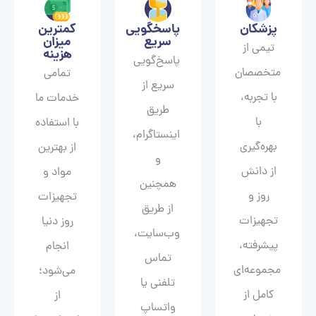
پزشکان
پاسخگویی
کمترین
سریع
میزان
تیمی از
هزینه
پاسخ‌گویی
متخصصان
تمامی
سریع از
با تجربه،
خدمات ما
طریق
با
با استفاده
اینستاگرام،
بهره‌گیری
از بهترین
و
از دانش
مواد و
همچنین
روز و
تجهیزات
از طریق
تجهیزات
روز دنیا
وب‌سایت،
پیشرفته،
انجام
تماس
مجموعه‌ای
می‌شود؛
تلفنی یا
کامل از
از
واتساپ