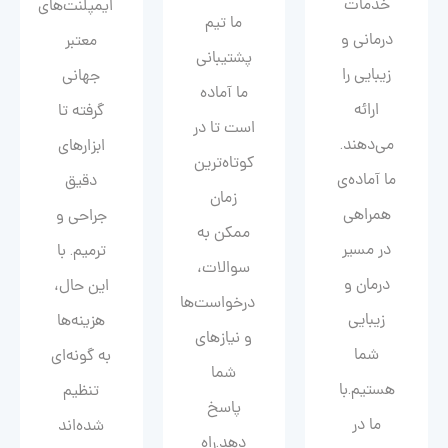
خدمات
ایمپلنت‌های
ما تیم
درمانی و
معتبر
پشتیبانی
زیبایی را
جهانی
ما آماده
ارائه
گرفته تا
است تا در
می‌دهند.
ابزارهای
کوتاه‌ترین
ما آماده‌ی
دقیق
زمان
همراهی
جراحی و
ممکن به
در مسیر
ترمیم. با
سوالات،
درمان و
این حال،
درخواست‌ها
زیبایی‌
هزینه‌ها
و نیازهای
شما
به گونه‌ای
شما
هستیم.با
تنظیم
پاسخ
ما در
شده‌اند
دهد.راه