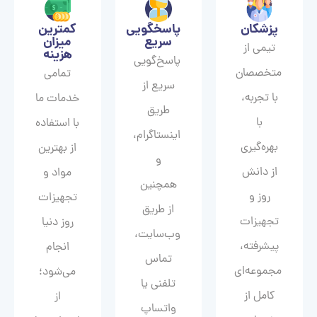
پزشکان
پاسخگویی
کمترین
سریع
میزان
تیمی از
هزینه
پاسخ‌گویی
متخصصان
تمامی
سریع از
با تجربه،
خدمات ما
طریق
با
با استفاده
اینستاگرام،
بهره‌گیری
از بهترین
و
از دانش
مواد و
همچنین
روز و
تجهیزات
از طریق
تجهیزات
روز دنیا
وب‌سایت،
پیشرفته،
انجام
تماس
مجموعه‌ای
می‌شود؛
تلفنی یا
کامل از
از
واتساپ