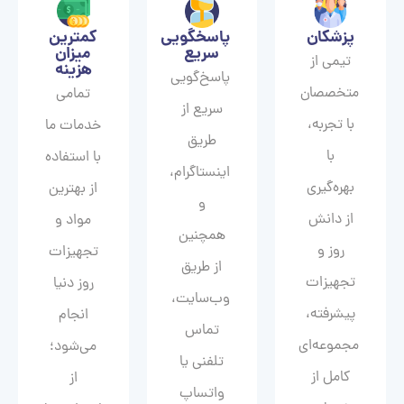
پزشکان
پاسخگویی
کمترین
سریع
میزان
تیمی از
هزینه
پاسخ‌گویی
متخصصان
تمامی
سریع از
با تجربه،
خدمات ما
طریق
با
با استفاده
اینستاگرام،
بهره‌گیری
از بهترین
و
از دانش
مواد و
همچنین
روز و
تجهیزات
از طریق
تجهیزات
روز دنیا
وب‌سایت،
پیشرفته،
انجام
تماس
مجموعه‌ای
می‌شود؛
تلفنی یا
کامل از
از
واتساپ