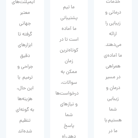
خدمات
ایمپلنت‌های
ما تیم
درمانی و
معتبر
پشتیبانی
زیبایی را
جهانی
ما آماده
ارائه
گرفته تا
است تا در
می‌دهند.
ابزارهای
کوتاه‌ترین
ما آماده‌ی
دقیق
زمان
همراهی
جراحی و
ممکن به
در مسیر
ترمیم. با
سوالات،
درمان و
این حال،
درخواست‌ها
زیبایی‌
هزینه‌ها
و نیازهای
شما
به گونه‌ای
شما
هستیم.با
تنظیم
پاسخ
ما در
شده‌اند
دهد.راه