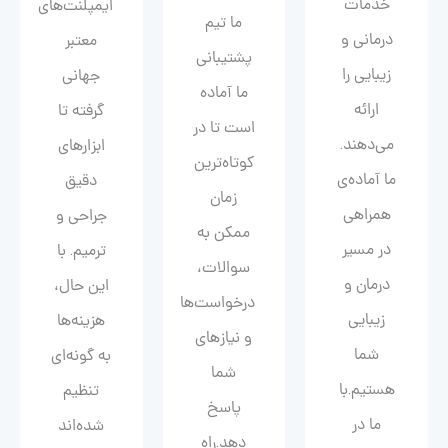
خدمات
ایمپلنت‌های
ما تیم
درمانی و
معتبر
پشتیبانی
زیبایی را
جهانی
ما آماده
ارائه
گرفته تا
است تا در
می‌دهند.
ابزارهای
کوتاه‌ترین
ما آماده‌ی
دقیق
زمان
همراهی
جراحی و
ممکن به
در مسیر
ترمیم. با
سوالات،
درمان و
این حال،
درخواست‌ها
زیبایی‌
هزینه‌ها
و نیازهای
شما
به گونه‌ای
شما
هستیم.با
تنظیم
پاسخ
ما در
شده‌اند
دهد.راه