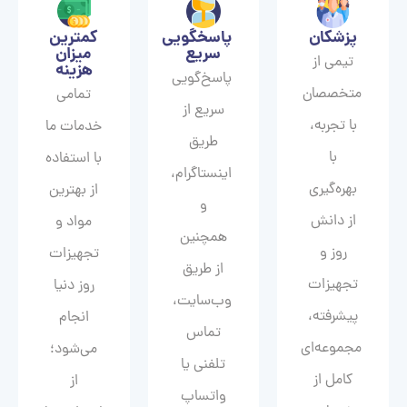
پزشکان
پاسخگویی
کمترین
سریع
میزان
تیمی از
هزینه
پاسخ‌گویی
متخصصان
تمامی
سریع از
با تجربه،
خدمات ما
طریق
با
با استفاده
اینستاگرام،
بهره‌گیری
از بهترین
و
از دانش
مواد و
همچنین
روز و
تجهیزات
از طریق
تجهیزات
روز دنیا
وب‌سایت،
پیشرفته،
انجام
تماس
مجموعه‌ای
می‌شود؛
تلفنی یا
کامل از
از
واتساپ