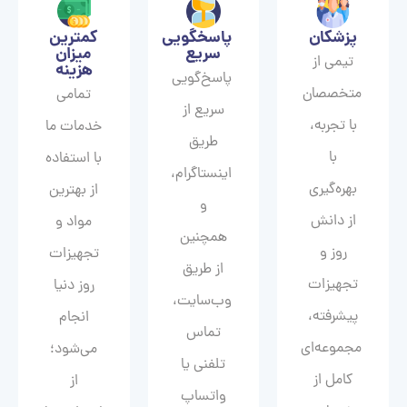
پزشکان
پاسخگویی
کمترین
سریع
میزان
تیمی از
هزینه
پاسخ‌گویی
متخصصان
تمامی
سریع از
با تجربه،
خدمات ما
طریق
با
با استفاده
اینستاگرام،
بهره‌گیری
از بهترین
و
از دانش
مواد و
همچنین
روز و
تجهیزات
از طریق
تجهیزات
روز دنیا
وب‌سایت،
پیشرفته،
انجام
تماس
مجموعه‌ای
می‌شود؛
تلفنی یا
کامل از
از
واتساپ