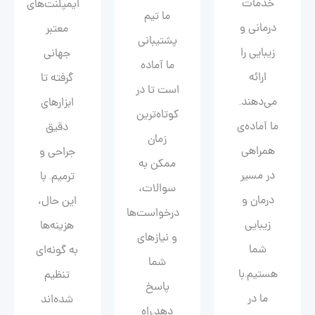
خدمات
ایمپلنت‌های
ما تیم
درمانی و
معتبر
پشتیبانی
زیبایی را
جهانی
ما آماده
ارائه
گرفته تا
است تا در
می‌دهند.
ابزارهای
کوتاه‌ترین
ما آماده‌ی
دقیق
زمان
همراهی
جراحی و
ممکن به
در مسیر
ترمیم. با
سوالات،
درمان و
این حال،
درخواست‌ها
زیبایی‌
هزینه‌ها
و نیازهای
شما
به گونه‌ای
شما
هستیم.با
تنظیم
پاسخ
ما در
شده‌اند
دهد.راه