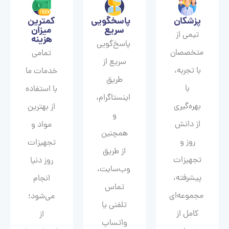
پزشکان
پاسخگویی
کمترین
سریع
میزان
تیمی از
هزینه
پاسخ‌گویی
متخصصان
تمامی
سریع از
با تجربه،
خدمات ما
طریق
با
با استفاده
اینستاگرام،
بهره‌گیری
از بهترین
و
از دانش
مواد و
همچنین
روز و
تجهیزات
از طریق
تجهیزات
روز دنیا
وب‌سایت،
پیشرفته،
انجام
تماس
مجموعه‌ای
می‌شود؛
تلفنی یا
کامل از
از
واتساپ