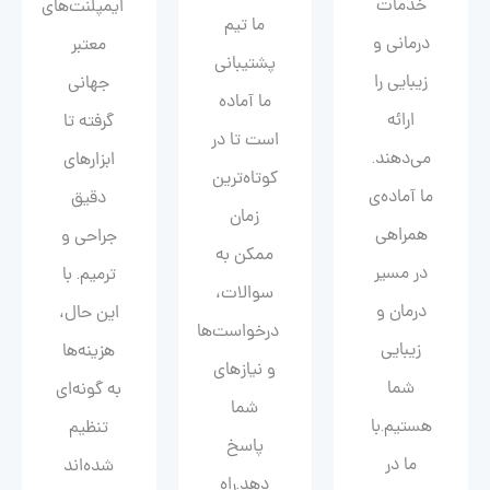
خدمات
ایمپلنت‌های
ما تیم
درمانی و
معتبر
پشتیبانی
زیبایی را
جهانی
ما آماده
ارائه
گرفته تا
است تا در
می‌دهند.
ابزارهای
کوتاه‌ترین
ما آماده‌ی
دقیق
زمان
همراهی
جراحی و
ممکن به
در مسیر
ترمیم. با
سوالات،
درمان و
این حال،
درخواست‌ها
زیبایی‌
هزینه‌ها
و نیازهای
شما
به گونه‌ای
شما
هستیم.با
تنظیم
پاسخ
ما در
شده‌اند
دهد.راه