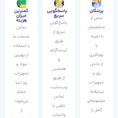
پزشکان
پاسخگویی
کمترین
سریع
میزان
تیمی از
هزینه
پاسخ‌گویی
متخصصان
تمامی
سریع از
با تجربه،
خدمات ما
طریق
با
با استفاده
اینستاگرام،
بهره‌گیری
از بهترین
و
از دانش
مواد و
همچنین
روز و
تجهیزات
از طریق
تجهیزات
روز دنیا
وب‌سایت،
پیشرفته،
انجام
تماس
مجموعه‌ای
می‌شود؛
تلفنی یا
کامل از
از
واتساپ