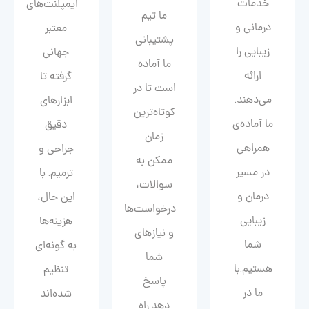
خدمات
ایمپلنت‌های
ما تیم
درمانی و
معتبر
پشتیبانی
زیبایی را
جهانی
ما آماده
ارائه
گرفته تا
است تا در
می‌دهند.
ابزارهای
کوتاه‌ترین
ما آماده‌ی
دقیق
زمان
همراهی
جراحی و
ممکن به
در مسیر
ترمیم. با
سوالات،
درمان و
این حال،
درخواست‌ها
زیبایی‌
هزینه‌ها
و نیازهای
شما
به گونه‌ای
شما
هستیم.با
تنظیم
پاسخ
ما در
شده‌اند
دهد.راه