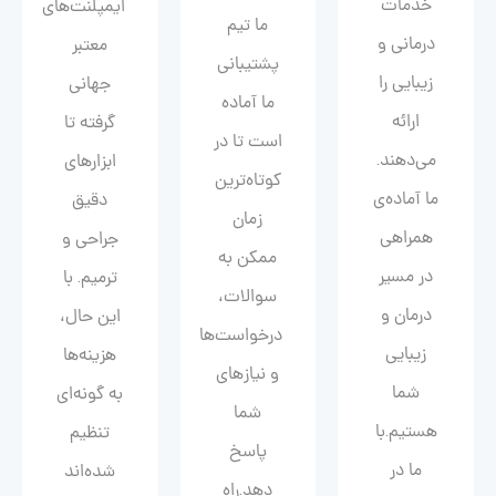
خدمات
ایمپلنت‌های
ما تیم
درمانی و
معتبر
پشتیبانی
زیبایی را
جهانی
ما آماده
ارائه
گرفته تا
است تا در
می‌دهند.
ابزارهای
کوتاه‌ترین
ما آماده‌ی
دقیق
زمان
همراهی
جراحی و
ممکن به
در مسیر
ترمیم. با
سوالات،
درمان و
این حال،
درخواست‌ها
زیبایی‌
هزینه‌ها
و نیازهای
شما
به گونه‌ای
شما
هستیم.با
تنظیم
پاسخ
ما در
شده‌اند
دهد.راه