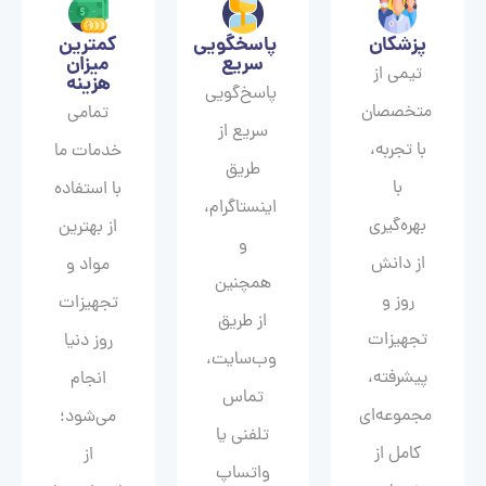
پزشکان
پاسخگویی
کمترین
سریع
میزان
تیمی از
هزینه
پاسخ‌گویی
متخصصان
تمامی
سریع از
با تجربه،
خدمات ما
طریق
با
با استفاده
اینستاگرام،
بهره‌گیری
از بهترین
و
از دانش
مواد و
همچنین
روز و
تجهیزات
از طریق
تجهیزات
روز دنیا
وب‌سایت،
پیشرفته،
انجام
تماس
مجموعه‌ای
می‌شود؛
تلفنی یا
کامل از
از
واتساپ