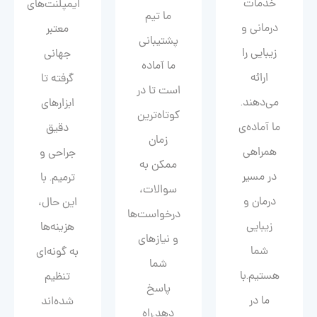
خدمات
ایمپلنت‌های
ما تیم
درمانی و
معتبر
پشتیبانی
زیبایی را
جهانی
ما آماده
ارائه
گرفته تا
است تا در
می‌دهند.
ابزارهای
کوتاه‌ترین
ما آماده‌ی
دقیق
زمان
همراهی
جراحی و
ممکن به
در مسیر
ترمیم. با
سوالات،
درمان و
این حال،
درخواست‌ها
زیبایی‌
هزینه‌ها
و نیازهای
شما
به گونه‌ای
شما
هستیم.با
تنظیم
پاسخ
ما در
شده‌اند
دهد.راه