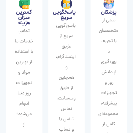
پزشکان
پاسخگویی
کمترین
سریع
میزان
تیمی از
هزینه
پاسخ‌گویی
متخصصان
تمامی
سریع از
با تجربه،
خدمات ما
طریق
با
با استفاده
اینستاگرام،
بهره‌گیری
از بهترین
و
از دانش
مواد و
همچنین
روز و
تجهیزات
از طریق
تجهیزات
روز دنیا
وب‌سایت،
پیشرفته،
انجام
تماس
مجموعه‌ای
می‌شود؛
تلفنی یا
کامل از
از
واتساپ