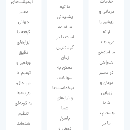
خدمات
ایمپلنت‌های
ما تیم
درمانی و
معتبر
پشتیبانی
زیبایی را
جهانی
ما آماده
ارائه
گرفته تا
است تا در
می‌دهند.
ابزارهای
کوتاه‌ترین
ما آماده‌ی
دقیق
زمان
همراهی
جراحی و
ممکن به
در مسیر
ترمیم. با
سوالات،
درمان و
این حال،
درخواست‌ها
زیبایی‌
هزینه‌ها
و نیازهای
شما
به گونه‌ای
شما
هستیم.با
تنظیم
پاسخ
ما در
شده‌اند
دهد.راه