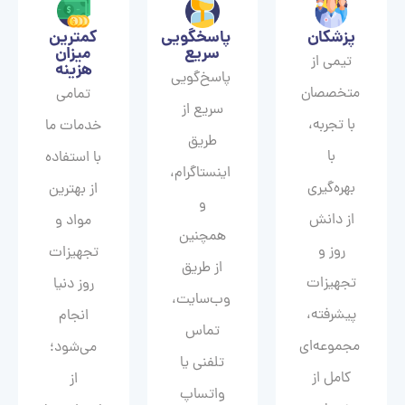
پزشکان
پاسخگویی
کمترین
سریع
میزان
تیمی از
هزینه
پاسخ‌گویی
متخصصان
تمامی
سریع از
با تجربه،
خدمات ما
طریق
با
با استفاده
اینستاگرام،
بهره‌گیری
از بهترین
و
از دانش
مواد و
همچنین
روز و
تجهیزات
از طریق
تجهیزات
روز دنیا
وب‌سایت،
پیشرفته،
انجام
تماس
مجموعه‌ای
می‌شود؛
تلفنی یا
کامل از
از
واتساپ