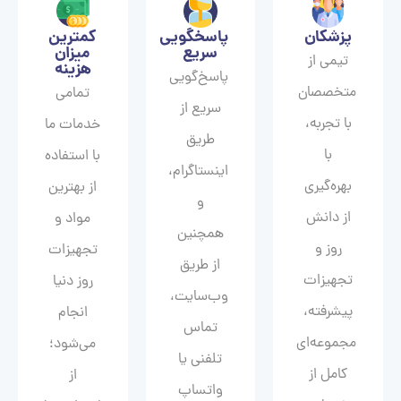
پزشکان
پاسخگویی
کمترین
سریع
میزان
تیمی از
هزینه
پاسخ‌گویی
متخصصان
تمامی
سریع از
با تجربه،
خدمات ما
طریق
با
با استفاده
اینستاگرام،
بهره‌گیری
از بهترین
و
از دانش
مواد و
همچنین
روز و
تجهیزات
از طریق
تجهیزات
روز دنیا
وب‌سایت،
پیشرفته،
انجام
تماس
مجموعه‌ای
می‌شود؛
تلفنی یا
کامل از
از
واتساپ