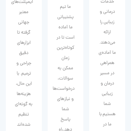
خدمات
ایمپلنت‌های
ما تیم
درمانی و
معتبر
پشتیبانی
زیبایی را
جهانی
ما آماده
ارائه
گرفته تا
است تا در
می‌دهند.
ابزارهای
کوتاه‌ترین
ما آماده‌ی
دقیق
زمان
همراهی
جراحی و
ممکن به
در مسیر
ترمیم. با
سوالات،
درمان و
این حال،
درخواست‌ها
زیبایی‌
هزینه‌ها
و نیازهای
شما
به گونه‌ای
شما
هستیم.با
تنظیم
پاسخ
ما در
شده‌اند
دهد.راه