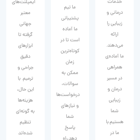
خدمات
ایمپلنت‌های
ما تیم
درمانی و
معتبر
پشتیبانی
زیبایی را
جهانی
ما آماده
ارائه
گرفته تا
است تا در
می‌دهند.
ابزارهای
کوتاه‌ترین
ما آماده‌ی
دقیق
زمان
همراهی
جراحی و
ممکن به
در مسیر
ترمیم. با
سوالات،
درمان و
این حال،
درخواست‌ها
زیبایی‌
هزینه‌ها
و نیازهای
شما
به گونه‌ای
شما
هستیم.با
تنظیم
پاسخ
ما در
شده‌اند
دهد.راه