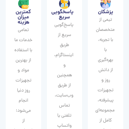
پزشکان
پاسخگویی
کمترین
سریع
میزان
تیمی از
هزینه
پاسخ‌گویی
متخصصان
تمامی
سریع از
با تجربه،
خدمات ما
طریق
با
با استفاده
اینستاگرام،
بهره‌گیری
از بهترین
و
از دانش
مواد و
همچنین
روز و
تجهیزات
از طریق
تجهیزات
روز دنیا
وب‌سایت،
پیشرفته،
انجام
تماس
مجموعه‌ای
می‌شود؛
تلفنی یا
کامل از
از
واتساپ