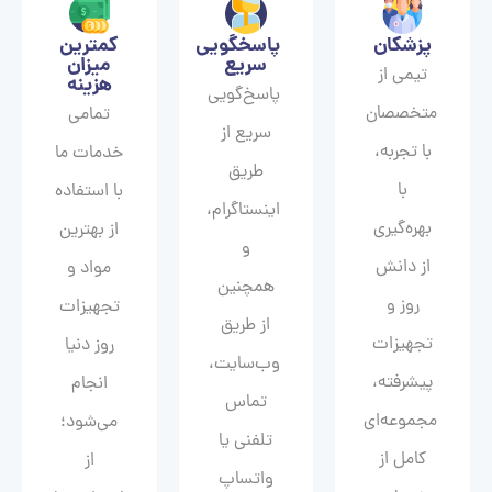
پزشکان
پاسخگویی
کمترین
سریع
میزان
تیمی از
هزینه
پاسخ‌گویی
متخصصان
تمامی
سریع از
با تجربه،
خدمات ما
طریق
با
با استفاده
اینستاگرام،
بهره‌گیری
از بهترین
و
از دانش
مواد و
همچنین
روز و
تجهیزات
از طریق
تجهیزات
روز دنیا
وب‌سایت،
پیشرفته،
انجام
تماس
مجموعه‌ای
می‌شود؛
تلفنی یا
کامل از
از
واتساپ