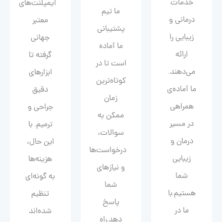
خدمات
ایمپلنت‌های
ما تیم
درمانی و
معتبر
پشتیبانی
زیبایی را
جهانی
ما آماده
ارائه
گرفته تا
است تا در
می‌دهند.
ابزارهای
کوتاه‌ترین
ما آماده‌ی
دقیق
زمان
همراهی
جراحی و
ممکن به
در مسیر
ترمیم. با
سوالات،
درمان و
این حال،
درخواست‌ها
زیبایی‌
هزینه‌ها
و نیازهای
شما
به گونه‌ای
شما
هستیم.با
تنظیم
پاسخ
ما در
شده‌اند
دهد.راه