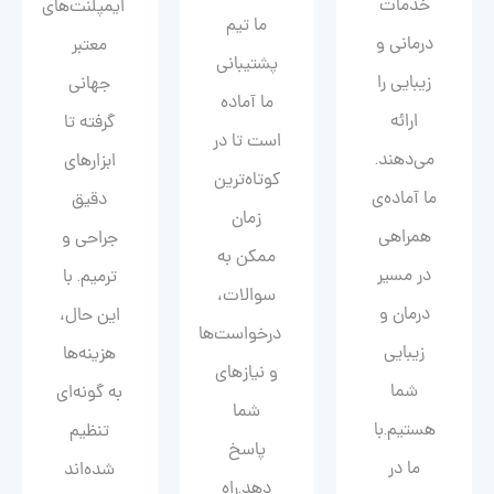
خدمات
ایمپلنت‌های
ما تیم
درمانی و
معتبر
پشتیبانی
زیبایی را
جهانی
ما آماده
ارائه
گرفته تا
است تا در
می‌دهند.
ابزارهای
کوتاه‌ترین
ما آماده‌ی
دقیق
زمان
همراهی
جراحی و
ممکن به
در مسیر
ترمیم. با
سوالات،
درمان و
این حال،
درخواست‌ها
زیبایی‌
هزینه‌ها
و نیازهای
شما
به گونه‌ای
شما
هستیم.با
تنظیم
پاسخ
ما در
شده‌اند
دهد.راه