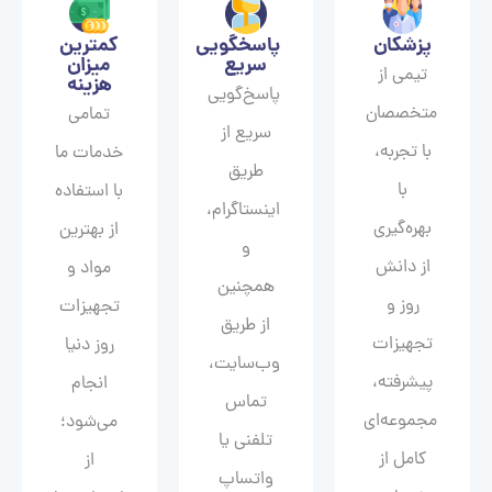
پزشکان
پاسخگویی
کمترین
سریع
میزان
تیمی از
هزینه
پاسخ‌گویی
متخصصان
تمامی
سریع از
با تجربه،
خدمات ما
طریق
با
با استفاده
اینستاگرام،
بهره‌گیری
از بهترین
و
از دانش
مواد و
همچنین
روز و
تجهیزات
از طریق
تجهیزات
روز دنیا
وب‌سایت،
پیشرفته،
انجام
تماس
مجموعه‌ای
می‌شود؛
تلفنی یا
کامل از
از
واتساپ