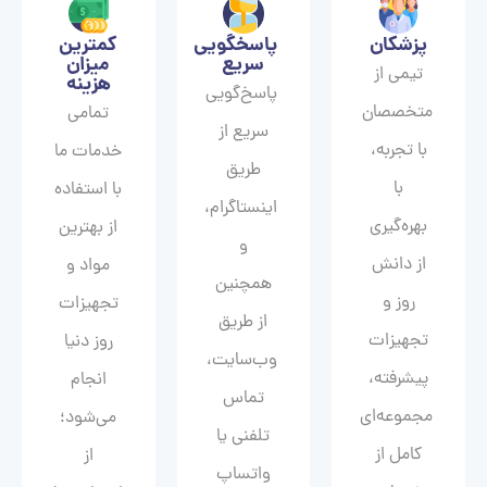
پزشکان
پاسخگویی
کمترین
سریع
میزان
تیمی از
هزینه
پاسخ‌گویی
متخصصان
تمامی
سریع از
با تجربه،
خدمات ما
طریق
با
با استفاده
اینستاگرام،
بهره‌گیری
از بهترین
و
از دانش
مواد و
همچنین
روز و
تجهیزات
از طریق
تجهیزات
روز دنیا
وب‌سایت،
پیشرفته،
انجام
تماس
مجموعه‌ای
می‌شود؛
تلفنی یا
کامل از
از
واتساپ