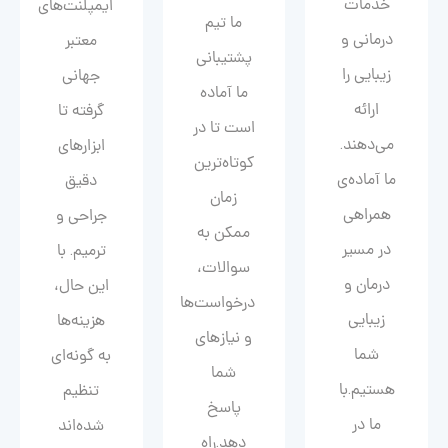
خدمات
ایمپلنت‌های
ما تیم
درمانی و
معتبر
پشتیبانی
زیبایی را
جهانی
ما آماده
ارائه
گرفته تا
است تا در
می‌دهند.
ابزارهای
کوتاه‌ترین
ما آماده‌ی
دقیق
زمان
همراهی
جراحی و
ممکن به
در مسیر
ترمیم. با
سوالات،
درمان و
این حال،
درخواست‌ها
زیبایی‌
هزینه‌ها
و نیازهای
شما
به گونه‌ای
شما
هستیم.با
تنظیم
پاسخ
ما در
شده‌اند
دهد.راه