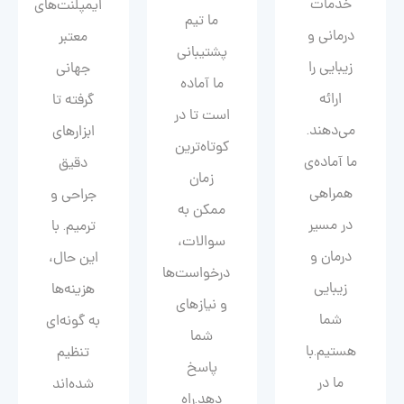
خدمات
ایمپلنت‌های
ما تیم
درمانی و
معتبر
پشتیبانی
زیبایی را
جهانی
ما آماده
ارائه
گرفته تا
است تا در
می‌دهند.
ابزارهای
کوتاه‌ترین
ما آماده‌ی
دقیق
زمان
همراهی
جراحی و
ممکن به
در مسیر
ترمیم. با
سوالات،
درمان و
این حال،
درخواست‌ها
زیبایی‌
هزینه‌ها
و نیازهای
شما
به گونه‌ای
شما
هستیم.با
تنظیم
پاسخ
ما در
شده‌اند
دهد.راه