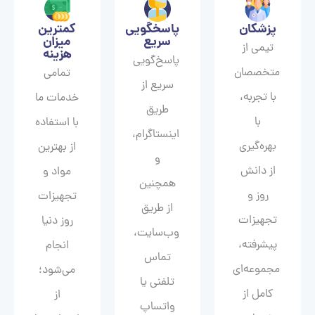
پزشکان
پاسخگویی
کمترین
سریع
میزان
تیمی از
هزینه
پاسخ‌گویی
متخصصان
تمامی
سریع از
با تجربه،
خدمات ما
طریق
با
با استفاده
اینستاگرام،
بهره‌گیری
از بهترین
و
از دانش
مواد و
همچنین
روز و
تجهیزات
از طریق
تجهیزات
روز دنیا
وب‌سایت،
پیشرفته،
انجام
تماس
مجموعه‌ای
می‌شود؛
تلفنی یا
کامل از
از
واتساپ