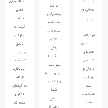
خدمات
ایمپلنت‌های
ما تیم
درمانی و
معتبر
پشتیبانی
زیبایی را
جهانی
ما آماده
ارائه
گرفته تا
است تا در
می‌دهند.
ابزارهای
کوتاه‌ترین
ما آماده‌ی
دقیق
زمان
همراهی
جراحی و
ممکن به
در مسیر
ترمیم. با
سوالات،
درمان و
این حال،
درخواست‌ها
زیبایی‌
هزینه‌ها
و نیازهای
شما
به گونه‌ای
شما
هستیم.با
تنظیم
پاسخ
ما در
شده‌اند
دهد.راه