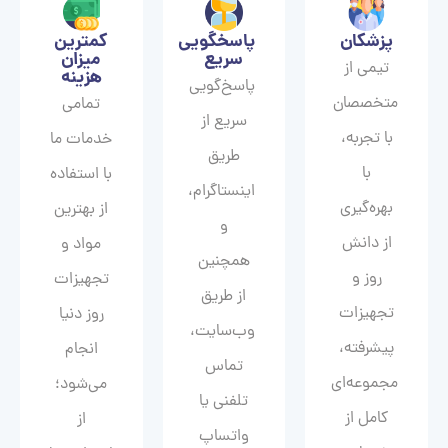
پزشکان
پاسخگویی
کمترین
سریع
میزان
تیمی از
هزینه
پاسخ‌گویی
متخصصان
تمامی
سریع از
با تجربه،
خدمات ما
طریق
با
با استفاده
اینستاگرام،
بهره‌گیری
از بهترین
و
از دانش
مواد و
همچنین
روز و
تجهیزات
از طریق
تجهیزات
روز دنیا
وب‌سایت،
پیشرفته،
انجام
تماس
مجموعه‌ای
می‌شود؛
تلفنی یا
کامل از
از
واتساپ