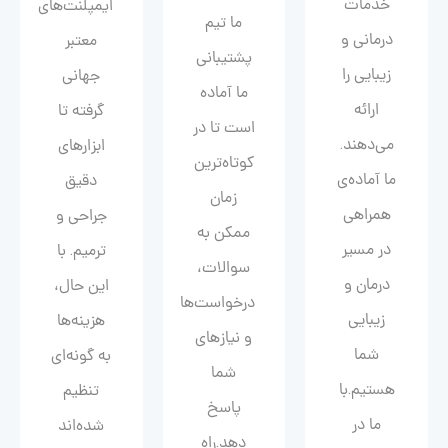
خدمات
ایمپلنت‌های
ما تیم
درمانی و
معتبر
پشتیبانی
زیبایی را
جهانی
ما آماده
ارائه
گرفته تا
است تا در
می‌دهند.
ابزارهای
کوتاه‌ترین
ما آماده‌ی
دقیق
زمان
همراهی
جراحی و
ممکن به
در مسیر
ترمیم. با
سوالات،
درمان و
این حال،
درخواست‌ها
زیبایی‌
هزینه‌ها
و نیازهای
شما
به گونه‌ای
شما
هستیم.با
تنظیم
پاسخ
ما در
شده‌اند
دهد.راه