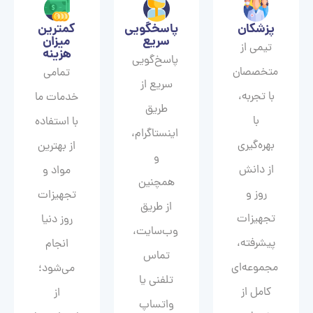
پزشکان
پاسخگویی
کمترین
سریع
میزان
تیمی از
هزینه
پاسخ‌گویی
متخصصان
تمامی
سریع از
با تجربه،
خدمات ما
طریق
با
با استفاده
اینستاگرام،
بهره‌گیری
از بهترین
و
از دانش
مواد و
همچنین
روز و
تجهیزات
از طریق
تجهیزات
روز دنیا
وب‌سایت،
پیشرفته،
انجام
تماس
مجموعه‌ای
می‌شود؛
تلفنی یا
کامل از
از
واتساپ