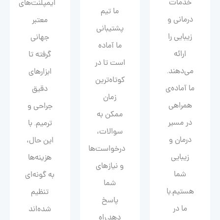
خدمات
ایمپلنت‌های
ما تیم
درمانی و
معتبر
پشتیبانی
زیبایی را
جهانی
ما آماده
ارائه
گرفته تا
است تا در
می‌دهند.
ابزارهای
کوتاه‌ترین
ما آماده‌ی
دقیق
زمان
همراهی
جراحی و
ممکن به
در مسیر
ترمیم. با
سوالات،
درمان و
این حال،
درخواست‌ها
زیبایی‌
هزینه‌ها
و نیازهای
شما
به گونه‌ای
شما
هستیم.با
تنظیم
پاسخ
ما در
شده‌اند
دهد.راه