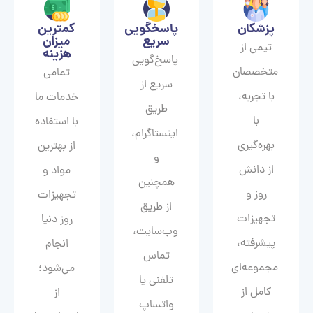
پزشکان
پاسخگویی
کمترین
سریع
میزان
تیمی از
هزینه
پاسخ‌گویی
متخصصان
تمامی
سریع از
با تجربه،
خدمات ما
طریق
با
با استفاده
اینستاگرام،
بهره‌گیری
از بهترین
و
از دانش
مواد و
همچنین
روز و
تجهیزات
از طریق
تجهیزات
روز دنیا
وب‌سایت،
پیشرفته،
انجام
تماس
مجموعه‌ای
می‌شود؛
تلفنی یا
کامل از
از
واتساپ