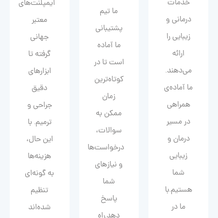
خدمات
ایمپلنت‌های
ما تیم
درمانی و
معتبر
پشتیبانی
زیبایی را
جهانی
ما آماده
ارائه
گرفته تا
است تا در
می‌دهند.
ابزارهای
کوتاه‌ترین
ما آماده‌ی
دقیق
زمان
همراهی
جراحی و
ممکن به
در مسیر
ترمیم. با
سوالات،
درمان و
این حال،
درخواست‌ها
زیبایی‌
هزینه‌ها
و نیازهای
شما
به گونه‌ای
شما
هستیم.با
تنظیم
پاسخ
ما در
شده‌اند
دهد.راه