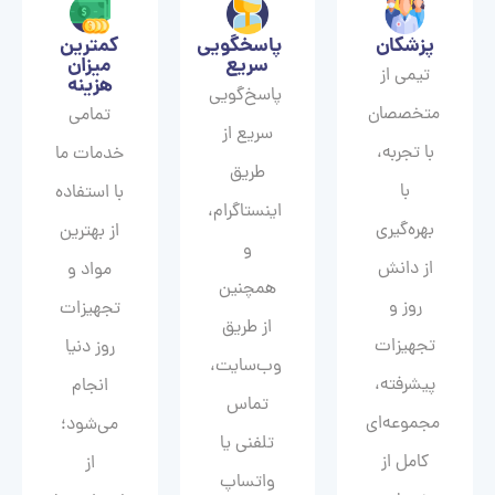
پزشکان
پاسخگویی
کمترین
سریع
میزان
تیمی از
هزینه
پاسخ‌گویی
متخصصان
تمامی
سریع از
با تجربه،
خدمات ما
طریق
با
با استفاده
اینستاگرام،
بهره‌گیری
از بهترین
و
از دانش
مواد و
همچنین
روز و
تجهیزات
از طریق
تجهیزات
روز دنیا
وب‌سایت،
پیشرفته،
انجام
تماس
مجموعه‌ای
می‌شود؛
تلفنی یا
کامل از
از
واتساپ