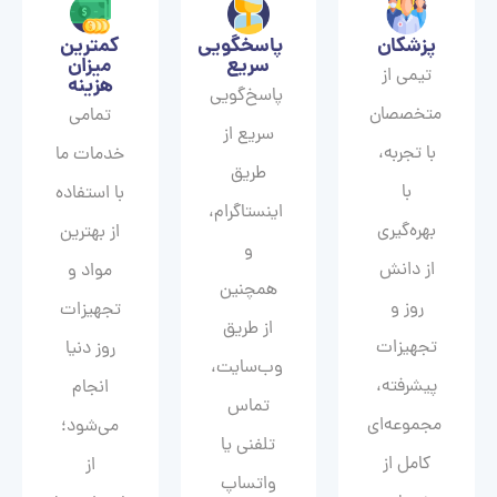
پزشکان
پاسخگویی
کمترین
سریع
میزان
تیمی از
هزینه
پاسخ‌گویی
متخصصان
تمامی
سریع از
با تجربه،
خدمات ما
طریق
با
با استفاده
اینستاگرام،
بهره‌گیری
از بهترین
و
از دانش
مواد و
همچنین
روز و
تجهیزات
از طریق
تجهیزات
روز دنیا
وب‌سایت،
پیشرفته،
انجام
تماس
مجموعه‌ای
می‌شود؛
تلفنی یا
کامل از
از
واتساپ