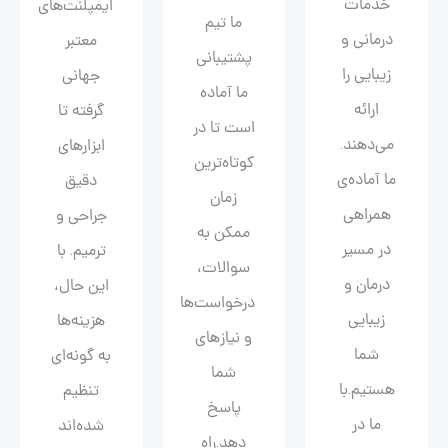
خدمات
ایمپلنت‌های
ما تیم
درمانی و
معتبر
پشتیبانی
زیبایی را
جهانی
ما آماده
ارائه
گرفته تا
است تا در
می‌دهند.
ابزارهای
کوتاه‌ترین
ما آماده‌ی
دقیق
زمان
همراهی
جراحی و
ممکن به
در مسیر
ترمیم. با
سوالات،
درمان و
این حال،
درخواست‌ها
زیبایی‌
هزینه‌ها
و نیازهای
شما
به گونه‌ای
شما
هستیم.با
تنظیم
پاسخ
ما در
شده‌اند
دهد.راه