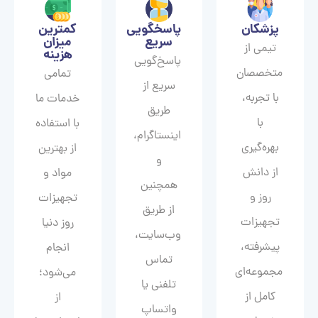
پزشکان
پاسخگویی
کمترین
سریع
میزان
تیمی از
هزینه
پاسخ‌گویی
متخصصان
تمامی
سریع از
با تجربه،
خدمات ما
طریق
با
با استفاده
اینستاگرام،
بهره‌گیری
از بهترین
و
از دانش
مواد و
همچنین
روز و
تجهیزات
از طریق
تجهیزات
روز دنیا
وب‌سایت،
پیشرفته،
انجام
تماس
مجموعه‌ای
می‌شود؛
تلفنی یا
کامل از
از
واتساپ