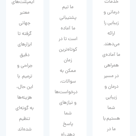
خدمات
ایمپلنت‌های
ما تیم
درمانی و
معتبر
پشتیبانی
زیبایی را
جهانی
ما آماده
ارائه
گرفته تا
است تا در
می‌دهند.
ابزارهای
کوتاه‌ترین
ما آماده‌ی
دقیق
زمان
همراهی
جراحی و
ممکن به
در مسیر
ترمیم. با
سوالات،
درمان و
این حال،
درخواست‌ها
زیبایی‌
هزینه‌ها
و نیازهای
شما
به گونه‌ای
شما
هستیم.با
تنظیم
پاسخ
ما در
شده‌اند
دهد.راه