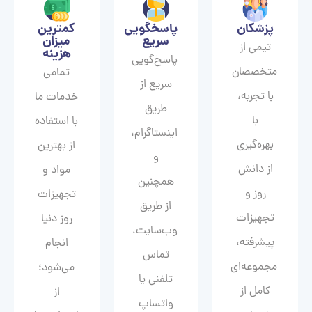
پزشکان
پاسخگویی
کمترین
سریع
میزان
تیمی از
هزینه
پاسخ‌گویی
متخصصان
تمامی
سریع از
با تجربه،
خدمات ما
طریق
با
با استفاده
اینستاگرام،
بهره‌گیری
از بهترین
و
از دانش
مواد و
همچنین
روز و
تجهیزات
از طریق
تجهیزات
روز دنیا
وب‌سایت،
پیشرفته،
انجام
تماس
مجموعه‌ای
می‌شود؛
تلفنی یا
کامل از
از
واتساپ