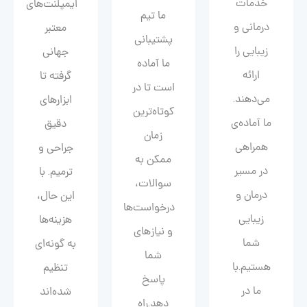
خدمات
ایمپلنت‌های
ما تیم
درمانی و
معتبر
پشتیبانی
زیبایی را
جهانی
ما آماده
ارائه
گرفته تا
است تا در
می‌دهند.
ابزارهای
کوتاه‌ترین
ما آماده‌ی
دقیق
زمان
همراهی
جراحی و
ممکن به
در مسیر
ترمیم. با
سوالات،
درمان و
این حال،
درخواست‌ها
زیبایی‌
هزینه‌ها
و نیازهای
شما
به گونه‌ای
شما
هستیم.با
تنظیم
پاسخ
ما در
شده‌اند
دهد.راه