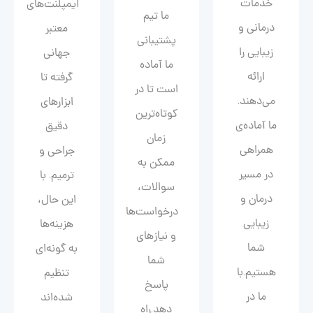
خدمات
ایمپلنت‌های
ما تیم
درمانی و
معتبر
پشتیبانی
زیبایی را
جهانی
ما آماده
ارائه
گرفته تا
است تا در
می‌دهند.
ابزارهای
کوتاه‌ترین
ما آماده‌ی
دقیق
زمان
همراهی
جراحی و
ممکن به
در مسیر
ترمیم. با
سوالات،
درمان و
این حال،
درخواست‌ها
زیبایی‌
هزینه‌ها
و نیازهای
شما
به گونه‌ای
شما
هستیم.با
تنظیم
پاسخ
ما در
شده‌اند
دهد.راه