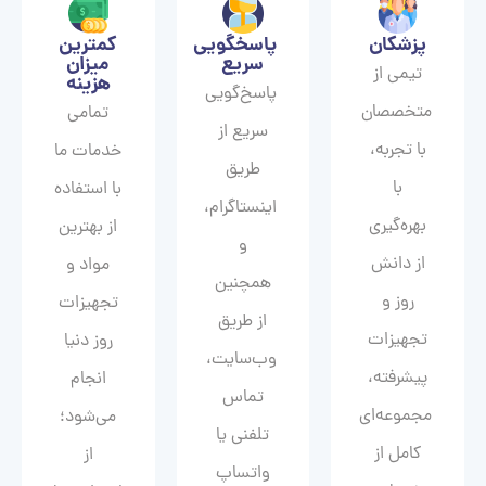
پزشکان
پاسخگویی
کمترین
سریع
میزان
تیمی از
هزینه
پاسخ‌گویی
متخصصان
تمامی
سریع از
با تجربه،
خدمات ما
طریق
با
با استفاده
اینستاگرام،
بهره‌گیری
از بهترین
و
از دانش
مواد و
همچنین
روز و
تجهیزات
از طریق
تجهیزات
روز دنیا
وب‌سایت،
پیشرفته،
انجام
تماس
مجموعه‌ای
می‌شود؛
تلفنی یا
کامل از
از
واتساپ