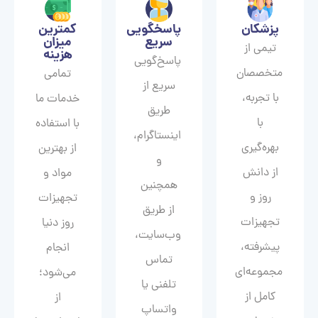
پزشکان
پاسخگویی
کمترین
سریع
میزان
تیمی از
هزینه
پاسخ‌گویی
متخصصان
تمامی
سریع از
با تجربه،
خدمات ما
طریق
با
با استفاده
اینستاگرام،
بهره‌گیری
از بهترین
و
از دانش
مواد و
همچنین
روز و
تجهیزات
از طریق
تجهیزات
روز دنیا
وب‌سایت،
پیشرفته،
انجام
تماس
مجموعه‌ای
می‌شود؛
تلفنی یا
کامل از
از
واتساپ