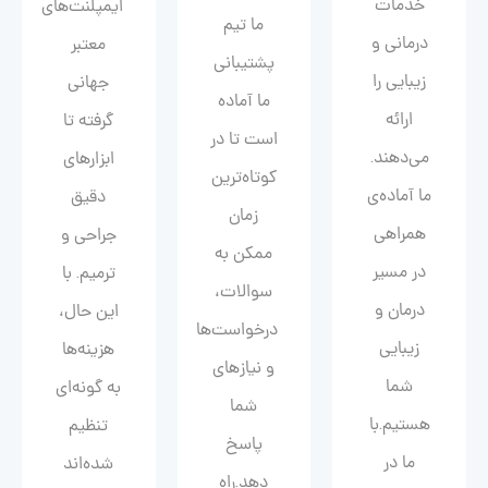
خدمات
ایمپلنت‌های
ما تیم
درمانی و
معتبر
پشتیبانی
زیبایی را
جهانی
ما آماده
ارائه
گرفته تا
است تا در
می‌دهند.
ابزارهای
کوتاه‌ترین
ما آماده‌ی
دقیق
زمان
همراهی
جراحی و
ممکن به
در مسیر
ترمیم. با
سوالات،
درمان و
این حال،
درخواست‌ها
زیبایی‌
هزینه‌ها
و نیازهای
شما
به گونه‌ای
شما
هستیم.با
تنظیم
پاسخ
ما در
شده‌اند
دهد.راه