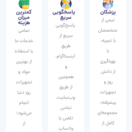
پزشکان
پاسخگویی
کمترین
سریع
میزان
تیمی از
هزینه
پاسخ‌گویی
متخصصان
تمامی
سریع از
با تجربه،
خدمات ما
طریق
با
با استفاده
اینستاگرام،
بهره‌گیری
از بهترین
و
از دانش
مواد و
همچنین
روز و
تجهیزات
از طریق
تجهیزات
روز دنیا
وب‌سایت،
پیشرفته،
انجام
تماس
مجموعه‌ای
می‌شود؛
تلفنی یا
کامل از
از
واتساپ