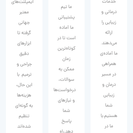
خدمات
ایمپلنت‌های
ما تیم
درمانی و
معتبر
پشتیبانی
زیبایی را
جهانی
ما آماده
ارائه
گرفته تا
است تا در
می‌دهند.
ابزارهای
کوتاه‌ترین
ما آماده‌ی
دقیق
زمان
همراهی
جراحی و
ممکن به
در مسیر
ترمیم. با
سوالات،
درمان و
این حال،
درخواست‌ها
زیبایی‌
هزینه‌ها
و نیازهای
شما
به گونه‌ای
شما
هستیم.با
تنظیم
پاسخ
ما در
شده‌اند
دهد.راه