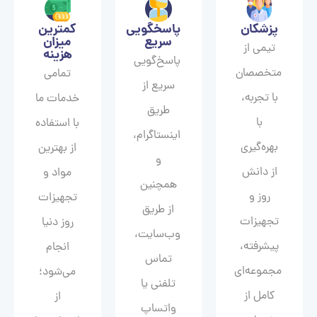
پزشکان
پاسخگویی
کمترین
سریع
میزان
تیمی از
هزینه
پاسخ‌گویی
متخصصان
تمامی
سریع از
با تجربه،
خدمات ما
طریق
با
با استفاده
اینستاگرام،
بهره‌گیری
از بهترین
و
از دانش
مواد و
همچنین
روز و
تجهیزات
از طریق
تجهیزات
روز دنیا
وب‌سایت،
پیشرفته،
انجام
تماس
مجموعه‌ای
می‌شود؛
تلفنی یا
کامل از
از
واتساپ