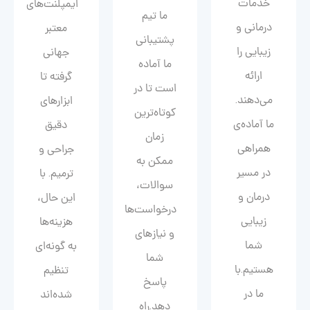
خدمات
ایمپلنت‌های
ما تیم
درمانی و
معتبر
پشتیبانی
زیبایی را
جهانی
ما آماده
ارائه
گرفته تا
است تا در
می‌دهند.
ابزارهای
کوتاه‌ترین
ما آماده‌ی
دقیق
زمان
همراهی
جراحی و
ممکن به
در مسیر
ترمیم. با
سوالات،
درمان و
این حال،
درخواست‌ها
زیبایی‌
هزینه‌ها
و نیازهای
شما
به گونه‌ای
شما
هستیم.با
تنظیم
پاسخ
ما در
شده‌اند
دهد.راه