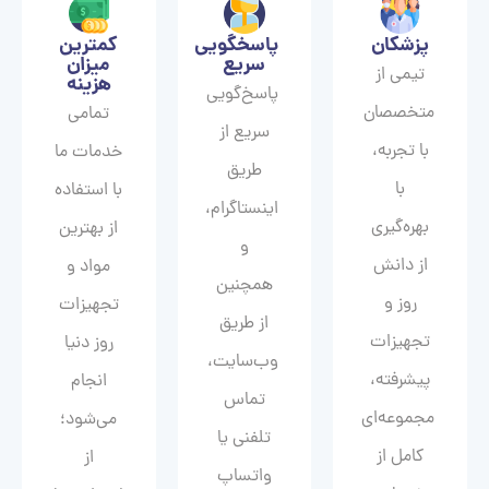
پزشکان
پاسخگویی
کمترین
سریع
میزان
تیمی از
هزینه
پاسخ‌گویی
متخصصان
تمامی
سریع از
با تجربه،
خدمات ما
طریق
با
با استفاده
اینستاگرام،
بهره‌گیری
از بهترین
و
از دانش
مواد و
همچنین
روز و
تجهیزات
از طریق
تجهیزات
روز دنیا
وب‌سایت،
پیشرفته،
انجام
تماس
مجموعه‌ای
می‌شود؛
تلفنی یا
کامل از
از
واتساپ