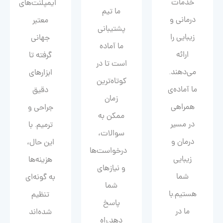
خدمات
ایمپلنت‌های
ما تیم
درمانی و
معتبر
پشتیبانی
زیبایی را
جهانی
ما آماده
ارائه
گرفته تا
است تا در
می‌دهند.
ابزارهای
کوتاه‌ترین
ما آماده‌ی
دقیق
زمان
همراهی
جراحی و
ممکن به
در مسیر
ترمیم. با
سوالات،
درمان و
این حال،
درخواست‌ها
زیبایی‌
هزینه‌ها
و نیازهای
شما
به گونه‌ای
شما
هستیم.با
تنظیم
پاسخ
ما در
شده‌اند
دهد.راه