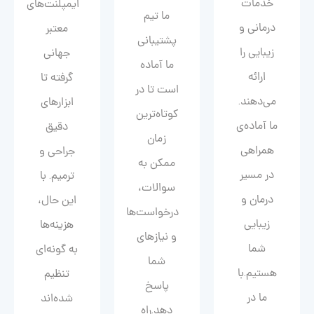
خدمات
ایمپلنت‌های
ما تیم
درمانی و
معتبر
پشتیبانی
زیبایی را
جهانی
ما آماده
ارائه
گرفته تا
است تا در
می‌دهند.
ابزارهای
کوتاه‌ترین
ما آماده‌ی
دقیق
زمان
همراهی
جراحی و
ممکن به
در مسیر
ترمیم. با
سوالات،
درمان و
این حال،
درخواست‌ها
زیبایی‌
هزینه‌ها
و نیازهای
شما
به گونه‌ای
شما
هستیم.با
تنظیم
پاسخ
ما در
شده‌اند
دهد.راه