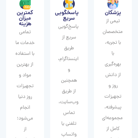
پزشکان
پاسخگویی
کمترین
سریع
میزان
تیمی از
هزینه
پاسخ‌گویی
متخصصان
تمامی
سریع از
با تجربه،
خدمات ما
طریق
با
با استفاده
اینستاگرام،
بهره‌گیری
از بهترین
و
از دانش
مواد و
همچنین
روز و
تجهیزات
از طریق
تجهیزات
روز دنیا
وب‌سایت،
پیشرفته،
انجام
تماس
مجموعه‌ای
می‌شود؛
تلفنی یا
کامل از
از
واتساپ