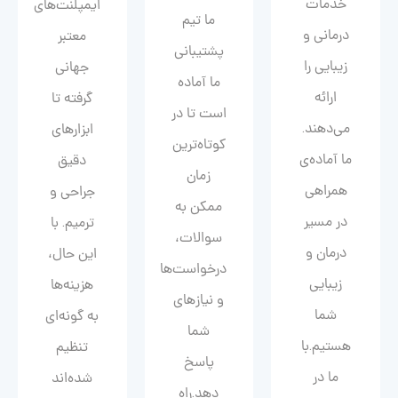
خدمات
ایمپلنت‌های
ما تیم
درمانی و
معتبر
پشتیبانی
زیبایی را
جهانی
ما آماده
ارائه
گرفته تا
است تا در
می‌دهند.
ابزارهای
کوتاه‌ترین
ما آماده‌ی
دقیق
زمان
همراهی
جراحی و
ممکن به
در مسیر
ترمیم. با
سوالات،
درمان و
این حال،
درخواست‌ها
زیبایی‌
هزینه‌ها
و نیازهای
شما
به گونه‌ای
شما
هستیم.با
تنظیم
پاسخ
ما در
شده‌اند
دهد.راه