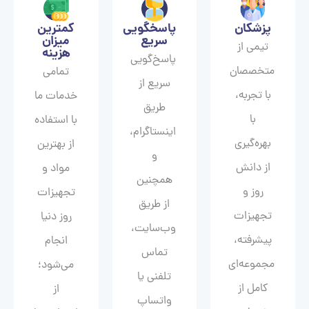
پزشکان
پاسخگویی
کمترین
سریع
میزان
تیمی از
هزینه
پاسخ‌گویی
متخصصان
تمامی
سریع از
با تجربه،
خدمات ما
طریق
با
با استفاده
اینستاگرام،
بهره‌گیری
از بهترین
و
از دانش
مواد و
همچنین
روز و
تجهیزات
از طریق
تجهیزات
روز دنیا
وب‌سایت،
پیشرفته،
انجام
تماس
مجموعه‌ای
می‌شود؛
تلفنی یا
کامل از
از
واتساپ