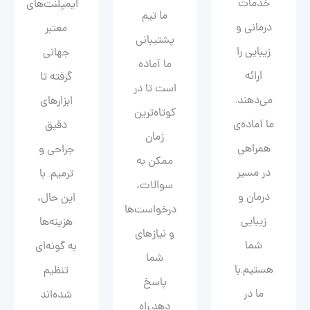
خدمات
ایمپلنت‌های
ما تیم
درمانی و
معتبر
پشتیبانی
زیبایی را
جهانی
ما آماده
ارائه
گرفته تا
است تا در
می‌دهند.
ابزارهای
کوتاه‌ترین
ما آماده‌ی
دقیق
زمان
همراهی
جراحی و
ممکن به
در مسیر
ترمیم. با
سوالات،
درمان و
این حال،
درخواست‌ها
زیبایی‌
هزینه‌ها
و نیازهای
شما
به گونه‌ای
شما
هستیم.با
تنظیم
پاسخ
ما در
شده‌اند
دهد.راه