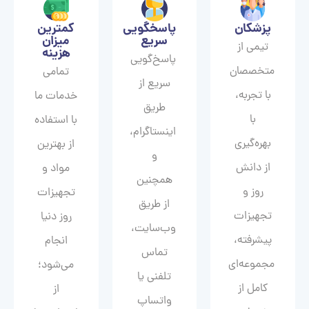
پزشکان
پاسخگویی
کمترین
سریع
میزان
تیمی از
هزینه
پاسخ‌گویی
متخصصان
تمامی
سریع از
با تجربه،
خدمات ما
طریق
با
با استفاده
اینستاگرام،
بهره‌گیری
از بهترین
و
از دانش
مواد و
همچنین
روز و
تجهیزات
از طریق
تجهیزات
روز دنیا
وب‌سایت،
پیشرفته،
انجام
تماس
مجموعه‌ای
می‌شود؛
تلفنی یا
کامل از
از
واتساپ