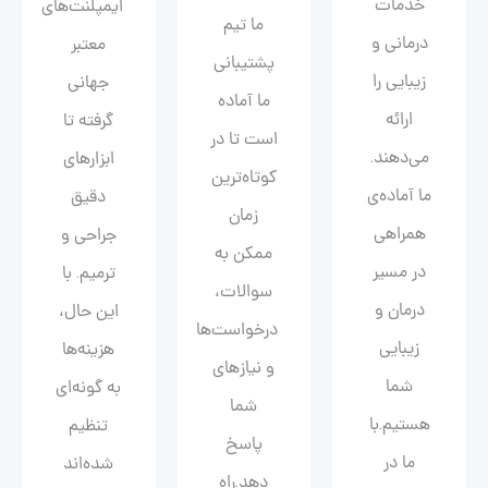
خدمات
ایمپلنت‌های
ما تیم
درمانی و
معتبر
پشتیبانی
زیبایی را
جهانی
ما آماده
ارائه
گرفته تا
است تا در
می‌دهند.
ابزارهای
کوتاه‌ترین
ما آماده‌ی
دقیق
زمان
همراهی
جراحی و
ممکن به
در مسیر
ترمیم. با
سوالات،
درمان و
این حال،
درخواست‌ها
زیبایی‌
هزینه‌ها
و نیازهای
شما
به گونه‌ای
شما
هستیم.با
تنظیم
پاسخ
ما در
شده‌اند
دهد.راه