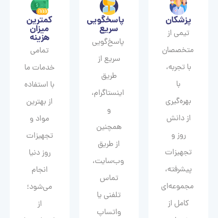
پزشکان
پاسخگویی
کمترین
سریع
میزان
تیمی از
هزینه
پاسخ‌گویی
متخصصان
تمامی
سریع از
با تجربه،
خدمات ما
طریق
با
با استفاده
اینستاگرام،
بهره‌گیری
از بهترین
و
از دانش
مواد و
همچنین
روز و
تجهیزات
از طریق
تجهیزات
روز دنیا
وب‌سایت،
پیشرفته،
انجام
تماس
مجموعه‌ای
می‌شود؛
تلفنی یا
کامل از
از
واتساپ