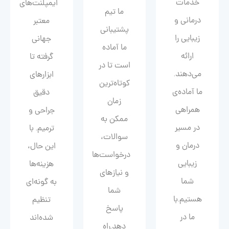
خدمات
ایمپلنت‌های
ما تیم
درمانی و
معتبر
پشتیبانی
زیبایی را
جهانی
ما آماده
ارائه
گرفته تا
است تا در
می‌دهند.
ابزارهای
کوتاه‌ترین
ما آماده‌ی
دقیق
زمان
همراهی
جراحی و
ممکن به
در مسیر
ترمیم. با
سوالات،
درمان و
این حال،
درخواست‌ها
زیبایی‌
هزینه‌ها
و نیازهای
شما
به گونه‌ای
شما
هستیم.با
تنظیم
پاسخ
ما در
شده‌اند
دهد.راه