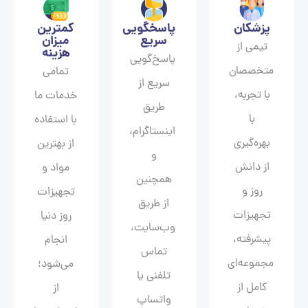
پزشکان
پاسخگویی
کمترین
سریع
میزان
تیمی از
هزینه
پاسخ‌گویی
متخصصان
تمامی
سریع از
با تجربه،
خدمات ما
طریق
با
با استفاده
اینستاگرام،
بهره‌گیری
از بهترین
و
از دانش
مواد و
همچنین
روز و
تجهیزات
از طریق
تجهیزات
روز دنیا
وب‌سایت،
پیشرفته،
انجام
تماس
مجموعه‌ای
می‌شود؛
تلفنی یا
کامل از
از
واتساپ