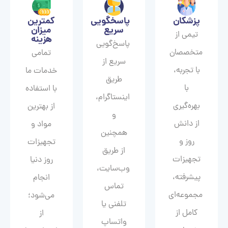
پزشکان
پاسخگویی
کمترین
سریع
میزان
تیمی از
هزینه
پاسخ‌گویی
متخصصان
تمامی
سریع از
با تجربه،
خدمات ما
طریق
با
با استفاده
اینستاگرام،
بهره‌گیری
از بهترین
و
از دانش
مواد و
همچنین
روز و
تجهیزات
از طریق
تجهیزات
روز دنیا
وب‌سایت،
پیشرفته،
انجام
تماس
مجموعه‌ای
می‌شود؛
تلفنی یا
کامل از
از
واتساپ