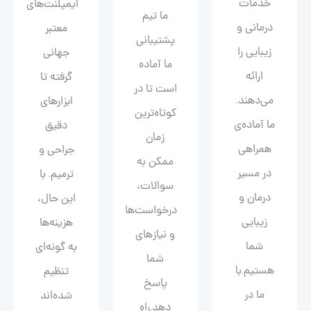
خدمات
ایمپلنت‌های
ما تیم
درمانی و
معتبر
پشتیبانی
زیبایی را
جهانی
ما آماده
ارائه
گرفته تا
است تا در
می‌دهند.
ابزارهای
کوتاه‌ترین
ما آماده‌ی
دقیق
زمان
همراهی
جراحی و
ممکن به
در مسیر
ترمیم. با
سوالات،
درمان و
این حال،
درخواست‌ها
زیبایی‌
هزینه‌ها
و نیازهای
شما
به گونه‌ای
شما
هستیم.با
تنظیم
پاسخ
ما در
شده‌اند
دهد.راه