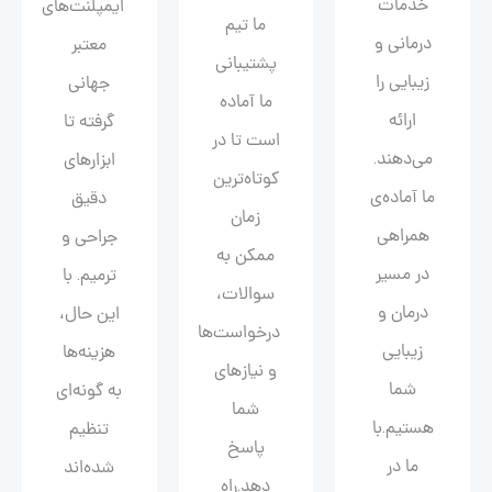
خدمات
ایمپلنت‌های
ما تیم
درمانی و
معتبر
پشتیبانی
زیبایی را
جهانی
ما آماده
ارائه
گرفته تا
است تا در
می‌دهند.
ابزارهای
کوتاه‌ترین
ما آماده‌ی
دقیق
زمان
همراهی
جراحی و
ممکن به
در مسیر
ترمیم. با
سوالات،
درمان و
این حال،
درخواست‌ها
زیبایی‌
هزینه‌ها
و نیازهای
شما
به گونه‌ای
شما
هستیم.با
تنظیم
پاسخ
ما در
شده‌اند
دهد.راه