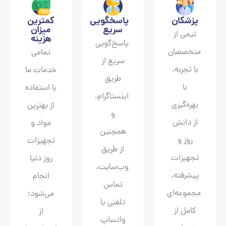
پزشکان
پاسخگویی
کمترین
سریع
میزان
تیمی از
هزینه
پاسخ‌گویی
متخصصان
تمامی
سریع از
با تجربه،
خدمات ما
طریق
با
با استفاده
اینستاگرام،
بهره‌گیری
از بهترین
و
از دانش
مواد و
همچنین
روز و
تجهیزات
از طریق
تجهیزات
روز دنیا
وب‌سایت،
پیشرفته،
انجام
تماس
مجموعه‌ای
می‌شود؛
تلفنی یا
کامل از
از
واتساپ