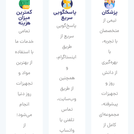
پزشکان
پاسخگویی
کمترین
سریع
میزان
تیمی از
هزینه
پاسخ‌گویی
متخصصان
تمامی
سریع از
با تجربه،
خدمات ما
طریق
با
با استفاده
اینستاگرام،
بهره‌گیری
از بهترین
و
از دانش
مواد و
همچنین
روز و
تجهیزات
از طریق
تجهیزات
روز دنیا
وب‌سایت،
پیشرفته،
انجام
تماس
مجموعه‌ای
می‌شود؛
تلفنی یا
کامل از
از
واتساپ