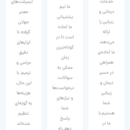
خدمات
ایمپلنت‌های
ما تیم
درمانی و
معتبر
پشتیبانی
زیبایی را
جهانی
ما آماده
ارائه
گرفته تا
است تا در
می‌دهند.
ابزارهای
کوتاه‌ترین
ما آماده‌ی
دقیق
زمان
همراهی
جراحی و
ممکن به
در مسیر
ترمیم. با
سوالات،
درمان و
این حال،
درخواست‌ها
زیبایی‌
هزینه‌ها
و نیازهای
شما
به گونه‌ای
شما
هستیم.با
تنظیم
پاسخ
ما در
شده‌اند
دهد.راه