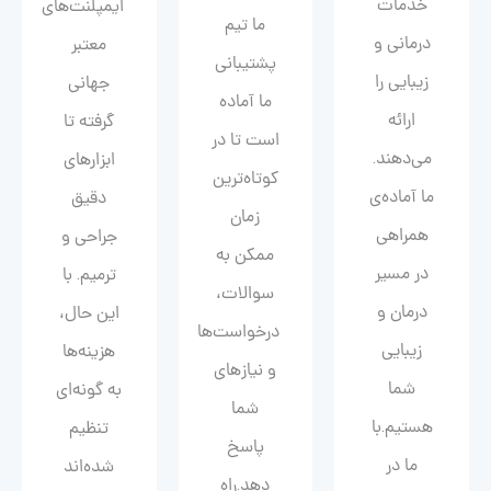
خدمات
ایمپلنت‌های
ما تیم
درمانی و
معتبر
پشتیبانی
زیبایی را
جهانی
ما آماده
ارائه
گرفته تا
است تا در
می‌دهند.
ابزارهای
کوتاه‌ترین
ما آماده‌ی
دقیق
زمان
همراهی
جراحی و
ممکن به
در مسیر
ترمیم. با
سوالات،
درمان و
این حال،
درخواست‌ها
زیبایی‌
هزینه‌ها
و نیازهای
شما
به گونه‌ای
شما
هستیم.با
تنظیم
پاسخ
ما در
شده‌اند
دهد.راه