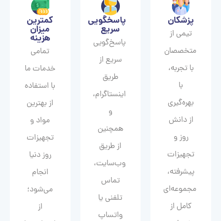
پزشکان
پاسخگویی
کمترین
سریع
میزان
تیمی از
هزینه
پاسخ‌گویی
متخصصان
تمامی
سریع از
با تجربه،
خدمات ما
طریق
با
با استفاده
اینستاگرام،
بهره‌گیری
از بهترین
و
از دانش
مواد و
همچنین
روز و
تجهیزات
از طریق
تجهیزات
روز دنیا
وب‌سایت،
پیشرفته،
انجام
تماس
مجموعه‌ای
می‌شود؛
تلفنی یا
کامل از
از
واتساپ