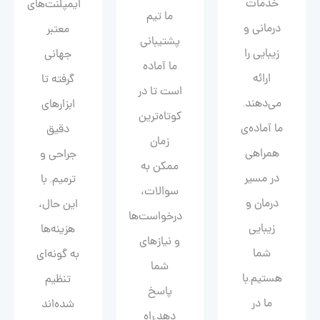
خدمات
ایمپلنت‌های
ما تیم
درمانی و
معتبر
پشتیبانی
زیبایی را
جهانی
ما آماده
ارائه
گرفته تا
است تا در
می‌دهند.
ابزارهای
کوتاه‌ترین
ما آماده‌ی
دقیق
زمان
همراهی
جراحی و
ممکن به
در مسیر
ترمیم. با
سوالات،
درمان و
این حال،
درخواست‌ها
زیبایی‌
هزینه‌ها
و نیازهای
شما
به گونه‌ای
شما
هستیم.با
تنظیم
پاسخ
ما در
شده‌اند
دهد.راه