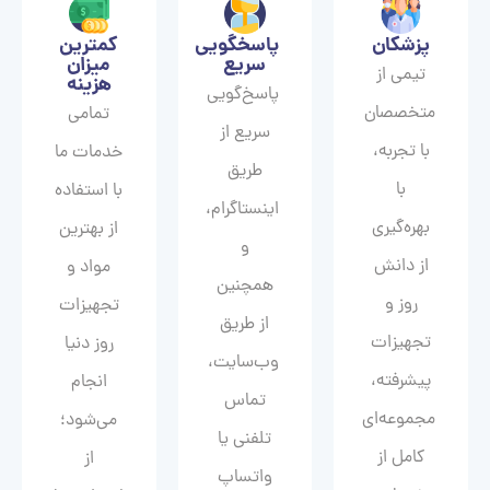
پزشکان
پاسخگویی
کمترین
سریع
میزان
تیمی از
هزینه
پاسخ‌گویی
متخصصان
تمامی
سریع از
با تجربه،
خدمات ما
طریق
با
با استفاده
اینستاگرام،
بهره‌گیری
از بهترین
و
از دانش
مواد و
همچنین
روز و
تجهیزات
از طریق
تجهیزات
روز دنیا
وب‌سایت،
پیشرفته،
انجام
تماس
مجموعه‌ای
می‌شود؛
تلفنی یا
کامل از
از
واتساپ