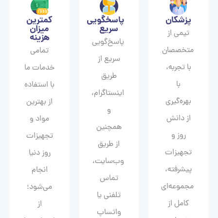
پزشکان
پاسخگویی
کمترین
سریع
میزان
تیمی از
هزینه
پاسخ‌گویی
متخصصان
تمامی
سریع از
با تجربه،
خدمات ما
طریق
با
با استفاده
اینستاگرام،
بهره‌گیری
از بهترین
و
از دانش
مواد و
همچنین
روز و
تجهیزات
از طریق
تجهیزات
روز دنیا
وب‌سایت،
پیشرفته،
انجام
تماس
مجموعه‌ای
می‌شود؛
تلفنی یا
کامل از
از
واتساپ