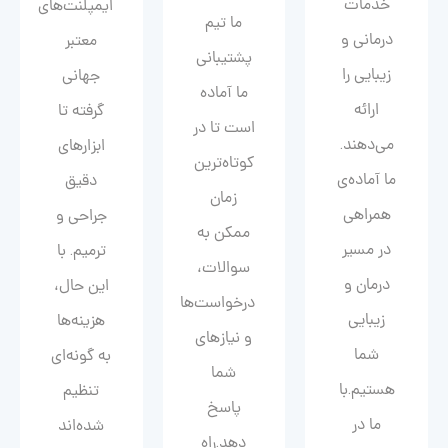
خدمات
ایمپلنت‌های
ما تیم
درمانی و
معتبر
پشتیبانی
زیبایی را
جهانی
ما آماده
ارائه
گرفته تا
است تا در
می‌دهند.
ابزارهای
کوتاه‌ترین
ما آماده‌ی
دقیق
زمان
همراهی
جراحی و
ممکن به
در مسیر
ترمیم. با
سوالات،
درمان و
این حال،
درخواست‌ها
زیبایی‌
هزینه‌ها
و نیازهای
شما
به گونه‌ای
شما
هستیم.با
تنظیم
پاسخ
ما در
شده‌اند
دهد.راه