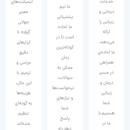
خدمات
ایمپلنت‌های
ما تیم
درمانی و
معتبر
پشتیبانی
زیبایی را
جهانی
ما آماده
ارائه
گرفته تا
است تا در
می‌دهند.
ابزارهای
کوتاه‌ترین
ما آماده‌ی
دقیق
زمان
همراهی
جراحی و
ممکن به
در مسیر
ترمیم. با
سوالات،
درمان و
این حال،
درخواست‌ها
زیبایی‌
هزینه‌ها
و نیازهای
شما
به گونه‌ای
شما
هستیم.با
تنظیم
پاسخ
ما در
شده‌اند
دهد.راه