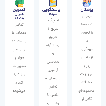
پزشکان
پاسخگویی
کمترین
سریع
میزان
تیمی از
هزینه
پاسخ‌گویی
متخصصان
تمامی
سریع از
با تجربه،
خدمات ما
طریق
با
با استفاده
اینستاگرام،
بهره‌گیری
از بهترین
و
از دانش
مواد و
همچنین
روز و
تجهیزات
از طریق
تجهیزات
روز دنیا
وب‌سایت،
پیشرفته،
انجام
تماس
مجموعه‌ای
می‌شود؛
تلفنی یا
کامل از
از
واتساپ